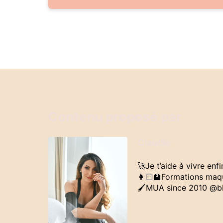
Contenu proposé par
Claudia
🚀Je t’aide à vivre enfin
👩🏻‍🏫Formations maqu
🖌MUA since 2010 @b