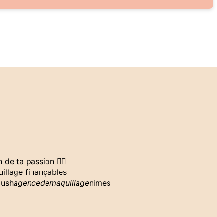
 de ta passion ❤️‍🔥
illage finançables
lush
agencedemaquillage
nimes